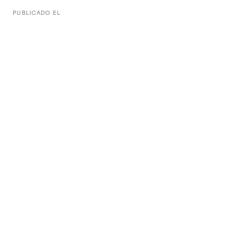
PUBLICADO EL
Repensando la logística: ¿Cómo se
transportan los granos de cacao?
INSIGHT
Mandatos de embalaje de la UE: