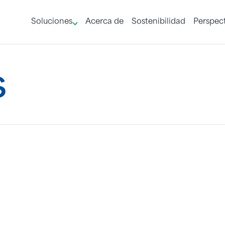
Soluciones
Acerca de
Sostenibilidad
Perspect
s
Mandatos de embalaje de la UE:
navegando por el PPWR
INSIGHT