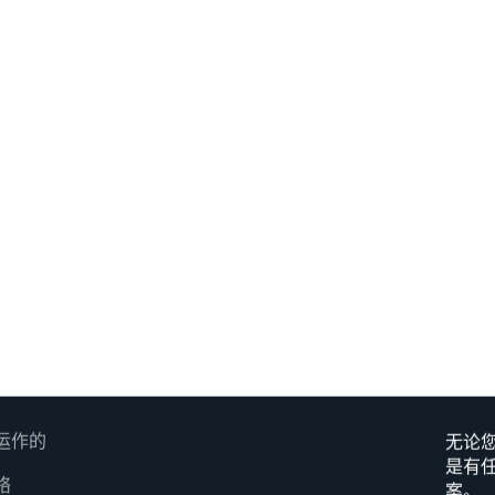
运作的
无论
是有
络
案。