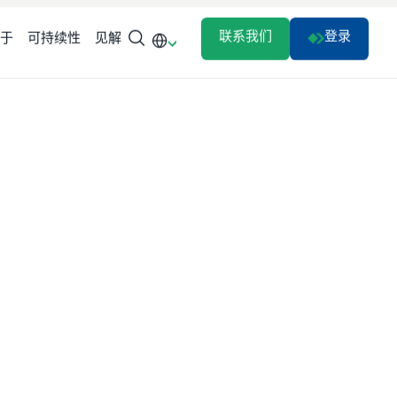
联系我们
登录
于
可持续性
见解
重构物流：可可豆是如何运输的？
INSIGHT
欧盟包装法规：浏览 PPWR
INSIGHT
为什么定制物流解决方案对敏捷性至
关重要