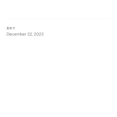
发布于
December 22, 2023
重构物流：可可豆是如何运输的？
INSIGHT
欧盟包装法规：浏览 PPWR
INSIGHT
为什么定制物流解决方案对敏捷性至关重要
INSIGHT